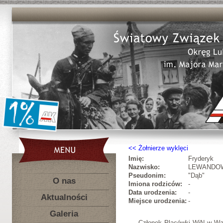
Żołnierze wyklęci
Imię:
Fryderyk
Nazwisko:
LEWANDO
Pseudonim:
"Dąb"
O nas
Imiona rodziców:
-
Data urodzenia:
-
Aktualności
Miejsce urodzenia:
-
Galeria
Członek Placówki WiN w Wą