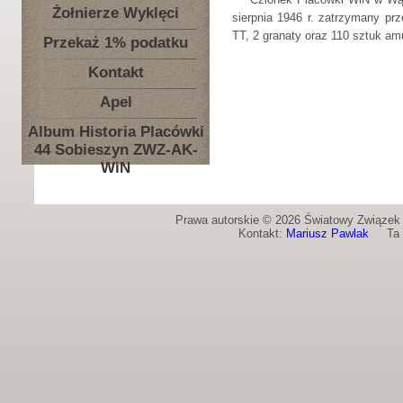
Żołnierze Wyklęci
sierpnia 1946 r. zatrzymany pr
TT, 2 granaty oraz 110 sztuk amu
Przekaż 1% podatku
Kontakt
Apel
Album Historia Placówki
44 Sobieszyn ZWZ-AK-
WiN
Prawa autorskie © 2026 Światowy Związek Ż
Kontakt:
Mariusz Pawlak
Ta st