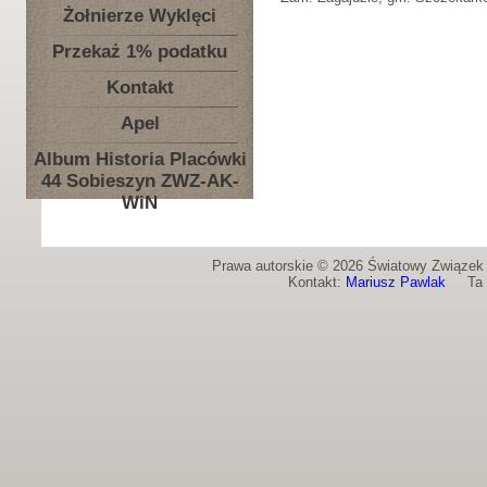
Żołnierze Wyklęci
Przekaż 1% podatku
Kontakt
Apel
Album Historia Placówki
44 Sobieszyn ZWZ-AK-
WiN
Prawa autorskie © 2026 Światowy Związek Ż
Kontakt:
Mariusz Pawlak
Ta st