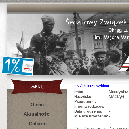
Żołnierze wyklęci
Imię:
Mieczysław
Nazwisko:
MACIĄG
Pseudonim:
-
O nas
Imiona rodziców:
-
Data urodzenia:
-
Aktualności
Miejsce urodzenia:
-
Galeria
Zam. Zagajdzie, gm. Szczekark