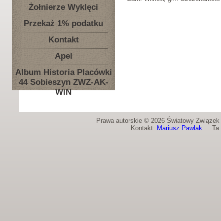
Żołnierze Wyklęci
Przekaż 1% podatku
Kontakt
Apel
Album Historia Placówki
44 Sobieszyn ZWZ-AK-
WiN
Prawa autorskie © 2026 Światowy Związek Ż
Kontakt:
Mariusz Pawlak
Ta st