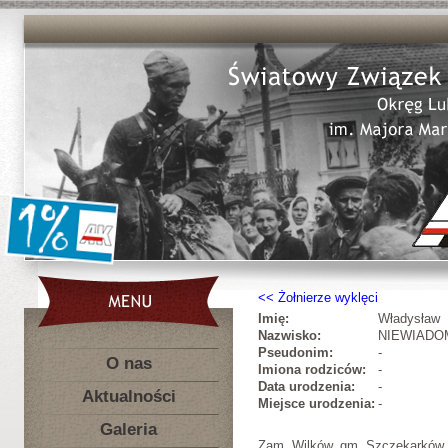
Żołnierze wyklęci
Imię:
Władysław
Nazwisko:
NIEWIADO
Pseudonim:
-
O nas
Imiona rodziców:
-
Data urodzenia:
-
Aktualności
Miejsce urodzenia:
-
Galeria
Zam. Wilków, gm. Szczekarków. 