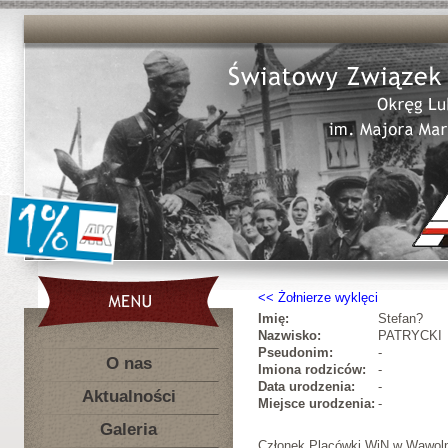
Żołnierze wyklęci
Imię:
Stefan?
Nazwisko:
PATRYCKI
Pseudonim:
-
O nas
Imiona rodziców:
-
Data urodzenia:
-
Aktualności
Miejsce urodzenia:
-
Galeria
Członek Placówki WiN w Wąwoln