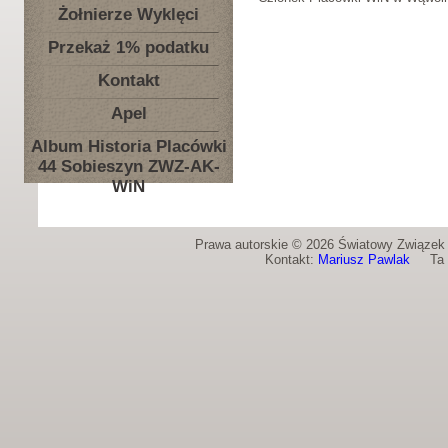
Żołnierze Wyklęci
Przekaż 1% podatku
Kontakt
Apel
Album Historia Placówki
44 Sobieszyn ZWZ-AK-
WiN
Prawa autorskie © 2026 Światowy Związek Ż
Kontakt:
Mariusz Pawlak
Ta st