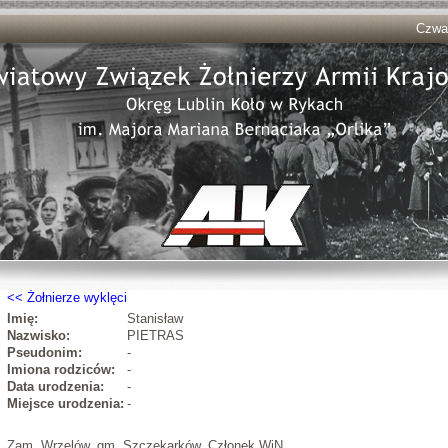
Czwar
Żołnierze wyklęci
Imię:
Stanisław
Nazwisko:
PIETRAS
Pseudonim:
-
Imiona rodziców:
-
Data urodzenia:
-
Miejsce urodzenia:
-
Zam. Wrzelów, gm. Szczekarków. Członek WiN.