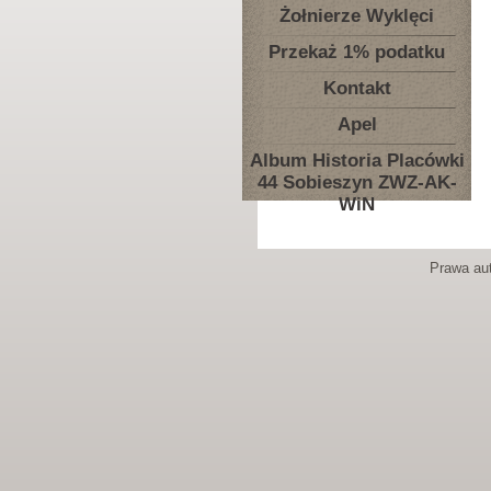
Żołnierze Wyklęci
Przekaż 1% podatku
Kontakt
Apel
Album Historia Placówki
44 Sobieszyn ZWZ-AK-
WiN
Prawa aut