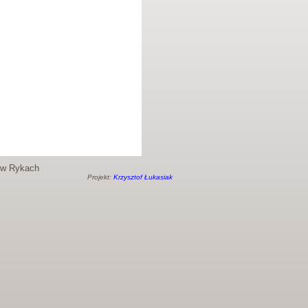
o w Rykach
Projekt:
Krzysztof Łukasiak