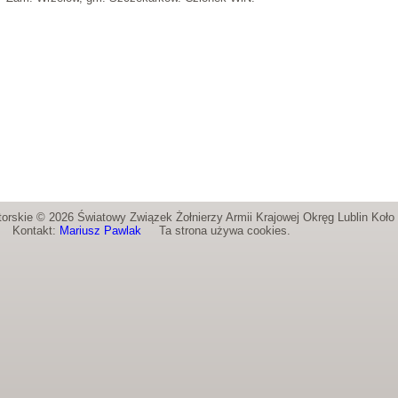
orskie © 2026 Światowy Związek Żołnierzy Armii Krajowej Okręg Lublin Koł
Kontakt:
Mariusz Pawlak
Ta strona używa cookies.