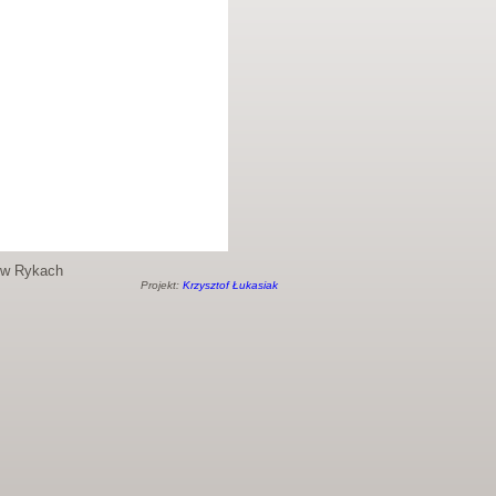
o w Rykach
Projekt:
Krzysztof Łukasiak