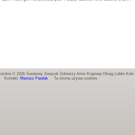
orskie © 2026 Światowy Związek Żołnierzy Armii Krajowej Okręg Lublin Koł
Kontakt:
Mariusz Pawlak
Ta strona używa cookies.