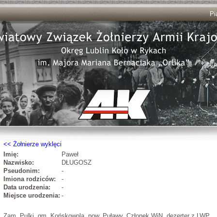
Pi
Żołnierze wyklęci
Imię:
Paweł
Nazwisko:
DŁUGOSZ
Pseudonim:
-
Imiona rodziców:
-
Data urodzenia:
-
Miejsce urodzenia:
-
Zam. Pulki, gm. Końskowola, pow. Puławy. Członek WiN, dezerter z LWP.