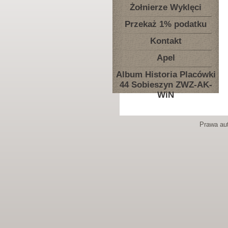
Żołnierze Wyklęci
Przekaż 1% podatku
Kontakt
Apel
Album Historia Placówki
44 Sobieszyn ZWZ-AK-
WiN
Prawa aut