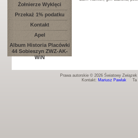
Żołnierze Wyklęci
Przekaż 1% podatku
Kontakt
Apel
Album Historia Placówki
44 Sobieszyn ZWZ-AK-
WiN
Prawa autorskie © 2026 Światowy Związek Ż
Kontakt:
Mariusz Pawlak
Ta st