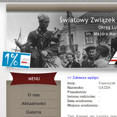
Żołnierze wyklęci
Imię:
Franciszek
Nazwisko:
GAZDA
Pseudonim:
-
O nas
Imiona rodziców:
-
Data urodzenia:
-
Aktualności
Miejsce urodzenia:
-
Galeria
Zam. Kamień, gm. Łaziska, pow.