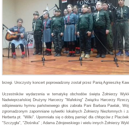
brzegi. Uroczysty koncert poprowadzony został przez Panią Agnieszkę K
Uczestników wydarzenia w tematykę obchodów święta Żołnierzy Wykl
Nadwieprzańskiej Drużyny Harcerzy "Mafeking" Związku Harcerzy Rzeczy
odśpiewaniu hymnu państwowego głos zabrała Pani Barbara Pawlak, Wójt
zgromadzonym zapomniane sylwetki lokalnych Żołnierzy Niezłomnych i z
Herberta pt. "Wilki". Upomniała się o dobrą pamięć dla chłopców z Placów
"Szczygła", "Złośnika" ; Adama Zdrojewskiego i wielu innych Żołnierzy Wyk