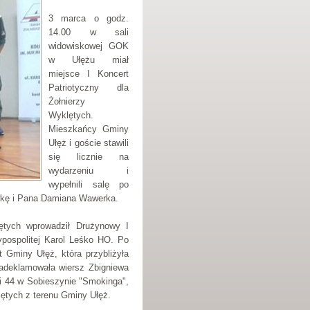
3 marca o godz.
14.00 w sali
widowiskowej GOK
w Ułężu miał
miejsce I Koncert
Patriotyczny dla
Żołnierzy
Wyklętych.
Mieszkańcy Gminy
Ułęż i goście stawili
się licznie na
wydarzeniu i
wypełnili salę po
awkę i Pana Damiana Wawerka.
ętych wprowadził Drużynowy I
pospolitej Karol Leśko HO. Po
 Gminy Ułęż, która przybliżyła
adeklamowała wiersz Zbigniewa
ki 44 w Sobieszynie "Smokinga",
lętych z terenu Gminy Ułęż.