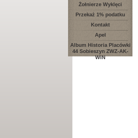
Żołnierze Wyklęci
Przekaż 1% podatku
Kontakt
Apel
Album Historia Placówki
44 Sobieszyn ZWZ-AK-
WiN