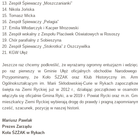
13. Zespół Śpiewaczy „Moszczanianki”
14. Nikola Jońska
15. Tomasz Micka
16. Zespół Śpiewaczy „Pelagia”
17. Emilia Włodarczyk i Kacper Mrozowski
18. Zespół wokalny z Zespołu Placówek Oświatowych w Rososzy
19. Chór parafialny z Sobieszyna
20. Zespół Śpiewaczy „Stokrotka” z Oszczywilka
21. KGW Ułęż
Jeszcze raz chcemy podkreślić, że wyrażamy ogromny entuzjazm i wdzię
po raz pierwszy w Gminie Ułęż oficjalnych obchodów Narodowego 
Przypominamy, że Koło ŚZŻAK oraz Klub Historyczny im. Armi
Ogólnokształcącym im. Marii Skłodowskiej-Curie w Rykach zapoczątkow
święta na Ziemi Ryckiej już w 2012 r., działając początkowo w osamotni
włączyła się oficjalnie Gmina Ryki, a w 2019 r. Powiat Rycki oraz m.in. G
mieszkańcy Ziemi Ryckiej wybierają drogę do prawdy i pragną zapomniany
cześć, szacunek, pozycję w naszej historii.
Mariusz Pawlak
Prezes Zarządu
Koła ŚZŻAK w Rykach