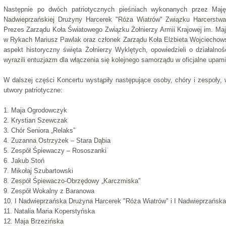
Następnie po dwóch patriotycznych pieśniach wykonanych przez Maj
Nadwieprzańskiej Drużyny Harcerek "Róża Wiatrów" Związku Harcerstwa 
Prezes Zarządu Koła Światowego Związku Żołnierzy Armii Krajowej im. Maj
w Rykach Mariusz Pawlak oraz członek Zarządu Koła Elżbieta Wojciechowsk
aspekt historyczny święta Żołnierzy Wyklętych, opowiedzieli o działal
wyrazili entuzjazm dla włączenia się kolejnego samorządu w oficjalne upam
W dalszej części Koncertu wystąpiły następujące osoby, chóry i zespoły,
utwory patriotyczne:
1. Maja Ogrodowczyk
2. Krystian Szewczak
3. Chór Seniora „Relaks”
4. Zuzanna Ostrzyżek – Stara Dąbia
5. Zespół Śpiewaczy – Rososzanki
6. Jakub Stoń
7. Mikołaj Szubartowski
8. Zespół Śpiewaczo-Obrzędowy „Karczmiska”
9. Zespół Wokalny z Baranowa
10. I Nadwieprzańska Drużyna Harcerek "Róża Wiatrów" i I Nadwieprzańsk
11. Natalia Maria Koperstyńska
12. Maja Brzezińska