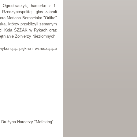
ę Ogrodowczyk, harcerkę z 1.
Rzeczypospolitej, głos zabrali
ora Mariana Bernaciaka "Orlika"
a, którzy przybliżyli zebranym
ności Koła ŚZŻAK w Rykach oraz
iętnianie Żołnierzy Niezłomnych.
 wykonując piękne i wzruszające
a Drużyna Harcerzy "Mafeking"