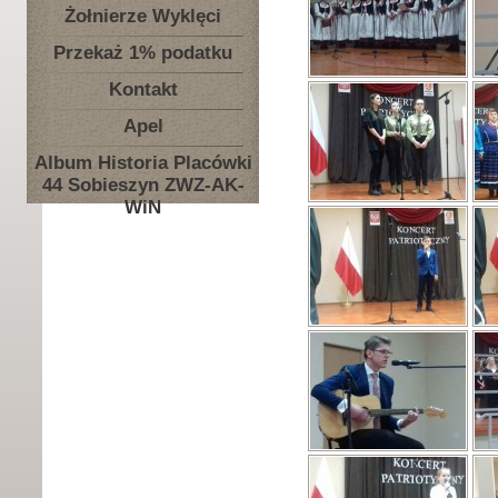
Żołnierze Wyklęci
Przekaż 1% podatku
Kontakt
Apel
Album Historia Placówki
44 Sobieszyn ZWZ-AK-
WiN