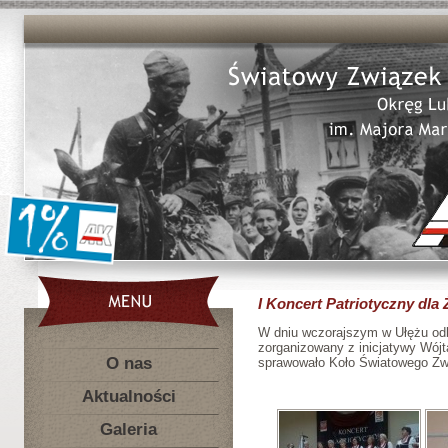
I Koncert Patriotyczny dla
W dniu wczorajszym w Ułężu odby
zorganizowany z inicjatywy Wój
O nas
sprawowało Koło Światowego Zwią
Aktualności
Galeria