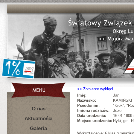
Żołnierze wyklęci
Imię:
Jan
Nazwisko:
KAMIŃSKI
Pseudonim:
"Krok", "Ró
O nas
Imiona rodziców:
Józef
Data urodzenia:
16.01.1909 r
Aktualności
Miejsce urodzenia:
Ryki, gm. R
Galeria
Wykształcenie: 6 klas gimnazjum;