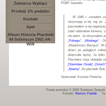
Żołnierze Wyklęci
PUBP Garwolin.
Przekaż 1% podatku
W 1940 r. zostałem za
Kontakt
otrzymując w tej, org. ps.
Apel
pracowałem w tej organizac
zdań oddziałowi lotnemu, c
Album Historia Placówki
nie wiem. Ja otrzymałem 
44 Sobieszyn ZWZ-AK-
„Polnego”, „Wodnego”
. O
WiN
„Wiadomości Bieżące”. W 19
dzieci po poległych żołni
doręczała wyżej. Ja tylk
Placówka moja składała si
[Stanisław Osiak] „Orzech”
„Nowina”
. Do placówki Ryki 
Opracował: Krystian Pielacha
Prawa autorskie © 2026 Światowy Związek Ż
Kontakt:
Mariusz Pawlak
Ta st