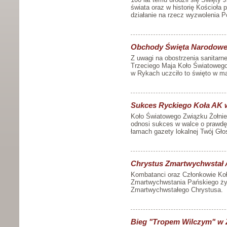
świata oraz w historię Kościoła
działanie na rzecz wyzwolenia Po
Obchody Święta Narodoweg
Z uwagi na obostrzenia sanitarn
Trzeciego Maja Koło Światowego 
w Rykach uczciło to święto w ma
Sukces Ryckiego Koła AK 
Koło Światowego Związku Żołnier
odnosi sukces w walce o prawdę 
łamach gazety lokalnej Twój Gło
Chrystus Zmartwychwstał A
Kombatanci oraz Członkowie Koł
Zmartwychwstania Pańskiego życ
Zmartwychwstałego Chrystusa.
Bieg "Tropem Wilczym" w Z