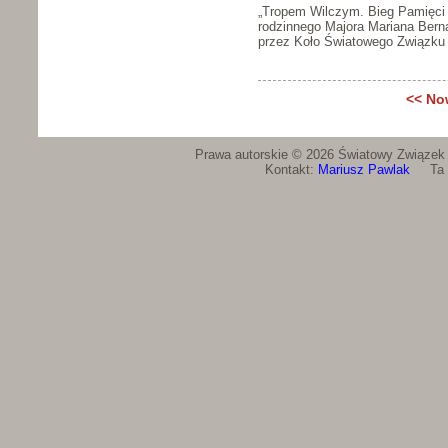
„Tropem Wilczym. Bieg Pamięci Ż
rodzinnego Majora Mariana Berna
przez Koło Światowego Związku Ż
<< No
Prawa autorskie © 2026 Światowy Związek Ż
Kontakt:
Mariusz Pawlak
Ta st