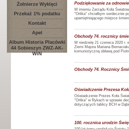
Podziękowanie za odnowie
Żołnierze Wyklęci
W imieniu Zarządu Koła Światow
Przekaż 1% podatku
"Orlika" chciałbym serdecznie
upamiętniającego miejsce śmierc
Kontakt
Apel
Obchody 74. rocznicy śmie
Album Historia Placówki
W niedzielę 21 czerwca 2020 r. 
Ziemi Majora Mariana Bernaciaka
44 Sobieszyn ZWZ-AK-
komunistyczną obławą pod Piotr
WiN
Obchody 74. Rocznicy Śmi
Oświadczenie Prezesa Koł
Oświadczenie Prezes Koła Świat
"Orlika" w Rykach w sprawie dec
dotyczących tablicy BCH w Dąbi 
100. rocznica urodzin Świę
100 lat temu urodził się Święty 