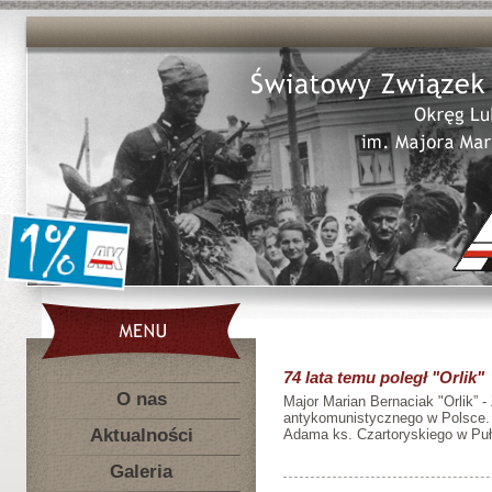
74 lata temu poległ "Orlik"
O nas
Major Marian Bernaciak "Orlik” 
antykomunistycznego w Polsce. 
Aktualności
Adama ks. Czartoryskiego w Puł
Galeria